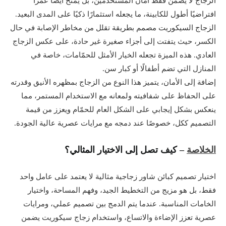
الزجاج لا يضمن فقط أمان المستخدمين، بل يمنح أيضًا عمرًا
افتراضيًا أطول للكابينة، ما يجعله استثمارًا ذكيًا على المدى البعيد.
الزجاج السيكوريت مصمم بطريقة تقلل من مخاطر الإصابة في حال
الكسر، حيث يتفتت إلى أجزاء صغيرة غير حادة، على عكس الزجاج
العادي. هذه الميزة تجعله الخيار الأمثل للحمّامات، خاصة في
المنازل التي تضم أطفالًا أو كبار سن.
إضافة إلى الأمان، يتميز هذا النوع من الزجاج بمظهره الأنيق وقدرته
على الحفاظ على شفافيته ولمعانه مع الاستخدام المستمر، مما
ينعكس بشكل إيجابي على الشكل العام للحمّام ويعزز من قيمة
التصميم ككل، خصوصًا عند دمجه مع مرايات عصرية عالية الجودة.
الخلاصة
– كيف تصل إلى الاختيار المثالي؟
اختيار تصميم كبائن شاور زجاجية مثالية لا يعتمد على عامل واحد
فقط، بل هو مزيج من التخطيط الجيد، وفهم المساحة، واختيار
الخامات المناسبة. عندما يتم الدمج بين تصميم عملي، ومرايات
عصرية تعزز الإضاءة والاتساع، واستخدام زجاج سيكوريت يضمن