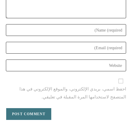
Enter
your
name
Enter
or
your
username
email
Enter
to
address
your
comment
to
website
comment
URL
احفظ اسمي، بريدي الإلكتروني، والموقع الإلكتروني في هذا
(optional)
المتصفح لاستخدامها المرة المقبلة في تعليقي.