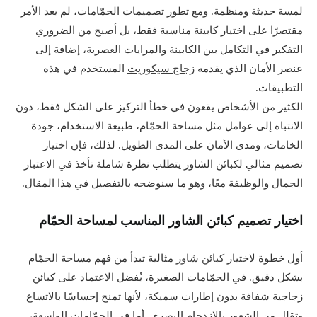
لمسة حديثة ومنظمة. ومع تطور تصميمات الحمّامات، لم يعد الأمر
مقتصرًا على اختيار كابينة مناسبة فقط، بل أصبح من الضروري
التفكير في التكامل بين الكابينة والمرايات العصرية، إضافة إلى
عنصر الأمان الذي يقدمه
زجاج سيكوريت
المستخدم في هذه
التطبيقات.
الكثير من الأشخاص يقعون في خطأ التركيز على الشكل فقط، دون
الانتباه إلى عوامل مثل مساحة الحمّام، طبيعة الاستخدام، جودة
الخامات، ومدى الأمان على المدى الطويل. لذلك، فإن اختيار
تصميم مثالي لكبائن الشاور يتطلب نظرة شاملة تأخذ في الاعتبار
الجمال والوظيفة معًا، وهو ما سنوضحه بالتفصيل في هذا المقال.
اختيار تصميم كبائن الشاور المناسب لمساحة الحمّام
أول خطوة لاختيار
كبائن شاور
مثالية تبدأ من فهم مساحة الحمّام
بشكل دقيق. في الحمّامات الصغيرة، يُفضل الاعتماد على كبائن
زجاجية شفافة بدون إطارات سميكة، لأنها تمنح إحساسًا بالاتساع
وتقلل من الشعور بالازدحام البصري. أما في الحمّامات الواسعة،