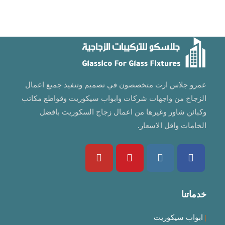
عمرو جلاس ارت متخصصون في تصميم وتنفيذ جميع اعمال
الزجاج من واجهات شركات وابواب سيكوريت وقواطع مكاتب
وكبائن شاور وغيرها من اعمال زجاج السكوريت بافضل
الخامات واقل الاسعار.
Opens
Opens
Opens
Opens
in
in
in
in
خدماتنا
a
a
a
a
new
new
new
new
|
ابواب سيكوريت