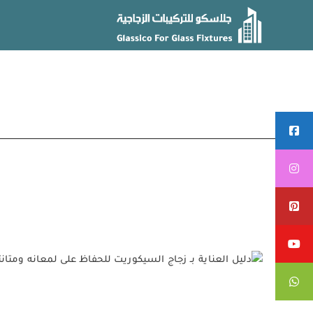
Ski
t
conten