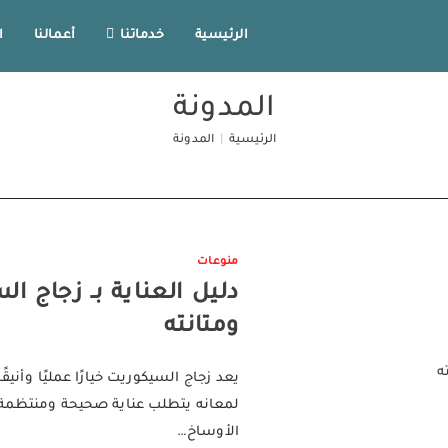
الرئيسية
خدماتنا
أعمالنا
ا
المدونة
الرئيسية
|
المدونة
منوعات
دليل العناية بـ زجاج ا
ومتانته
يعد زجاج السيكوريت خيارًا عمليًا وأني
لمعانه يتطلب عناية صحيحة ومنتظمة. ك
الأوساخ…