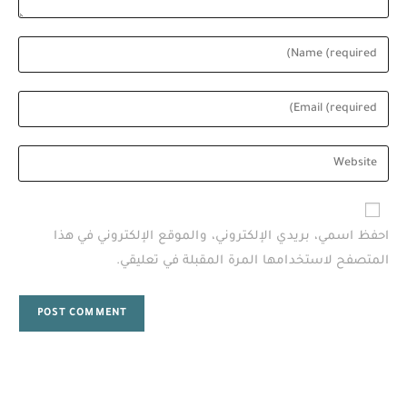
Enter
your
name
Enter
or
your
username
email
Enter
to
address
your
comment
to
website
comment
URL
احفظ اسمي، بريدي الإلكتروني، والموقع الإلكتروني في هذا
(optional)
المتصفح لاستخدامها المرة المقبلة في تعليقي.