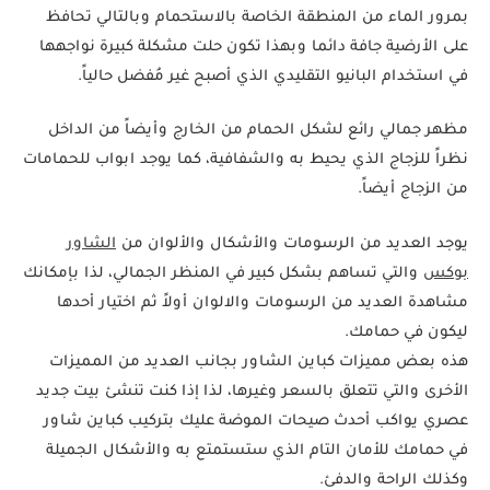
بمرور الماء من المنطقة الخاصة بالاستحمام وبالتالي تحافظ
على الأرضية جافة دائما وبهذا تكون حلت مشكلة كبيرة نواجهها
في استخدام البانيو التقليدي الذي أصبح غير مُفضل حالياً.
مظهر جمالي رائع لشكل الحمام من الخارج وأيضاً من الداخل
نظراً للزجاج الذي يحيط به والشفافية، كما يوجد ابواب للحمامات
من الزجاج أيضاً.
يوجد العديد من الرسومات والأشكال والألوان من
الشاور
بوكس
والتي تساهم بشكل كبير في المنظر الجمالي، لذا بإمكانك
مشاهدة العديد من الرسومات والالوان أولاً ثم اختيار أحدها
ليكون في حمامك.
هذه بعض مميزات كباين الشاور بجانب العديد من المميزات
الأخرى والتي تتعلق بالسعر وغيرها، لذا إذا كنت تنشئ بيت جديد
عصري يواكب أحدث صيحات الموضة عليك بتركيب كباين شاور
في حمامك للأمان التام الذي ستستمتع به والأشكال الجميلة
وكذلك الراحة والدفئ.