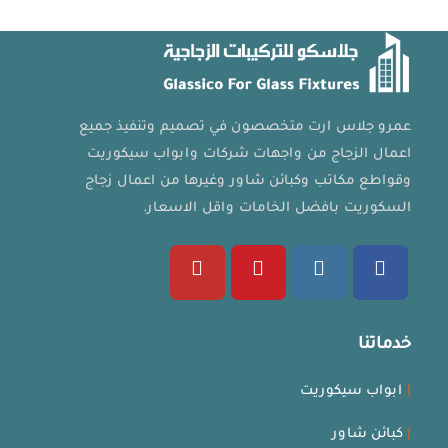
عمرو جلاس ارت متخصصون في تصميم وتنفيذ جميع
اعمال الزجاج من واجهات شركات وابواب سيكوريت
وقواطع مكاتب وكبائن شاور وغيرها من اعمال زجاج
السكوريت بافضل الخامات واقل الاسعار.
Opens
Opens
Opens
Opens
in
in
in
in
خدماتنا
a
a
a
a
new
new
new
new
|
ابواب سيكوريت
tab
tab
tab
tab
|
كبائن شاور