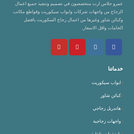
عمرو جلاس ارت متخصصون في تصميم وتنفيذ جميع اعمال
الزجاج من واجهات شركات وابواب سيكوريت وقواطع مكاتب
وكبائن شاور وغيرها من اعمال زجاج السكوريت بافضل
الخامات واقل الاسعار.
Opens
Opens
Opens
Opens
in
in
in
in
خدماتنا
a
a
a
a
new
new
new
new
|
ابواب سيكوريت
tab
tab
tab
tab
|
كبائن شاور
|
هاندريل زجاجي
|
واجهات زجاجية